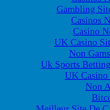
Gambling Sit
Casinos 
Casino N
UK Casino Si
Non Gams
Uk Sports Bettin
UK Casino
Non A
Bitc
Meilleur Site De 