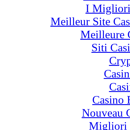
I Miglior
Meilleur Site Ca
Meilleure 
Siti Ca
Cryp
Casin
Casi
Casino 
Nouveau C
Migliori