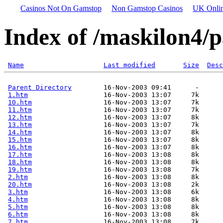
Casinos Not On Gamstop
Non Gamstop Casinos
UK Onlin
Index of /maskilon4/p
Name
Last modified
Size
Desc
Parent Directory
        16-Nov-2003 09:41      -  

1.htm
                   16-Nov-2003 13:07     7k  

10.htm
                  16-Nov-2003 13:07     7k  

11.htm
                  16-Nov-2003 13:07     7k  

12.htm
                  16-Nov-2003 13:07     8k  

13.htm
                  16-Nov-2003 13:07     7k  

14.htm
                  16-Nov-2003 13:07     8k  

15.htm
                  16-Nov-2003 13:07     8k  

16.htm
                  16-Nov-2003 13:07     8k  

17.htm
                  16-Nov-2003 13:08     8k  

18.htm
                  16-Nov-2003 13:08     8k  

19.htm
                  16-Nov-2003 13:08     7k  

2.htm
                   16-Nov-2003 13:08     8k  

20.htm
                  16-Nov-2003 13:08     2k  

3.htm
                   16-Nov-2003 13:08     6k  

4.htm
                   16-Nov-2003 13:08     8k  

5.htm
                   16-Nov-2003 13:08     8k  

6.htm
                   16-Nov-2003 13:08     8k  

7.htm
                   16-Nov-2003 13:08     7k  
