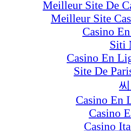
Meilleur Site De 
Meilleur Site Ca
Casino En
Siti
Casino En Lig
Site De Par
씨
Casino En L
Casino E
Casino It