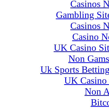
Casinos 
Gambling Sit
Casinos 
Casino N
UK Casino Si
Non Gams
Uk Sports Bettin
UK Casino
Non A
Bitc