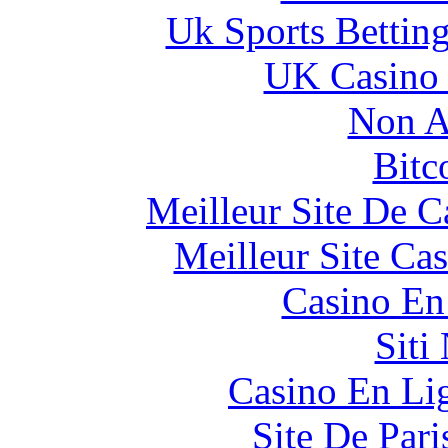
Uk Sports Bettin
UK Casino
Non A
Bitc
Meilleur Site De 
Meilleur Site Ca
Casino En
Siti
Casino En Lig
Site De Par