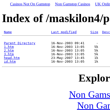
Casinos Not On Gamstop
Non Gamstop Casinos
UK Onlin
Index of /maskilon4/p
Name
Last modified
Size
Desc
Parent Directory
        16-Nov-2003 09:41      -  

1.htm
                   16-Nov-2003 13:05     5k  

2.htm
                   16-Nov-2003 13:05     5k  

3.htm
                   16-Nov-2003 13:05     5k  

head.htm
                23-May-2007 13:45     1k  

id.htm
Explore
Non Gams
Non Gam