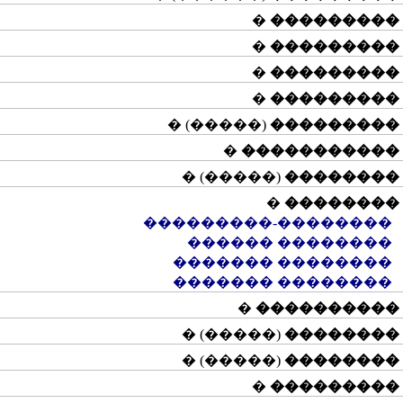
�
���������
�
���������
�
���������
�
���������
(�����) �
���������
�
�����������
(�����) �
��������
�
��������
��������-���������
�������� ������
�������� �������
�������� �������
�
����������
(�����) �
��������
(�����) �
��������
�
���������