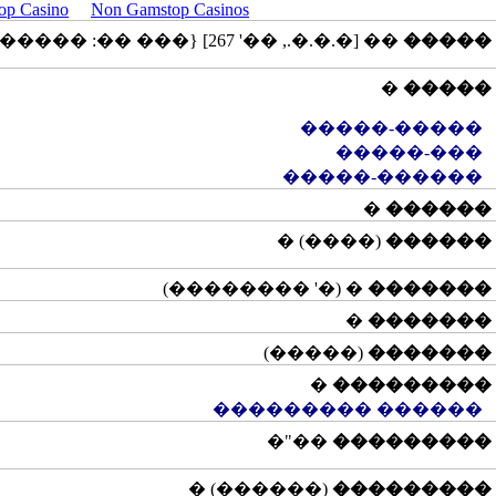
op Casino
Non Gamstop Casinos
�� [�.�.�., ��' 267] {��� ��: ��������, ����������}
�����
�
�����
�����-�����
���-�����
������-�����
�
������
(����) �
������
� (�' ��������)
�������
�
�������
(�����)
�������
�
���������
������ ���������
��"�
���������
(������) �
���������