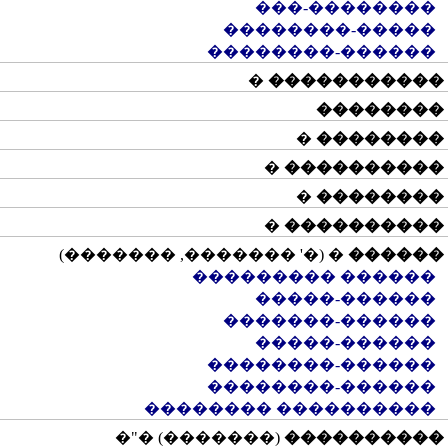
��������-���
�����-��������
������-��������
�
�����������
��������
�
��������
�
����������
�
��������
�
����������
� (�' �������, �������)
������
������ ���������
������-�����
������-�������
������-�����
������-��������
������-��������
���������� ��������
(�������) �"�
����������