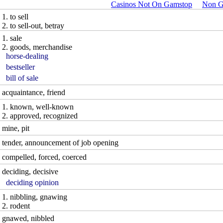
Casinos Not On Gamstop
Non G
1. to sell
2. to sell-out, betray
1. sale
2. goods, merchandise
horse-dealing
bestseller
bill of sale
acquaintance, friend
1. known, well-known
2. approved, recognized
mine, pit
tender, announcement of job opening
compelled, forced, coerced
deciding, decisive
deciding opinion
1. nibbling, gnawing
2. rodent
gnawed, nibbled