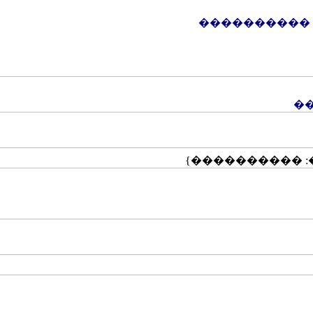
����� �����
�