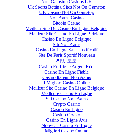
Non Gamstop Casinos UK
Uk Sports Betting Sites Not On Gamstop
UK Casino Not On Gamstop
Non Aams Casino
Bitcoin Casino
Meilleur Site De Casino En Ligne Belgique
Meilleur Site Casino En Ligne Belgique
Casino En Ligne Belgique
Siti Non Aams
Casino En Ligne Sans Justificatif
Site De Paris Sportif Nouveau
씨벳 토토
Casino En Ligne Argent Réel
Casino En Ligne Fiable
Casino Italiani Non Aams
I Migliori Casino Online
Meilleur Site Casino En Ligne Belgique
Meilleure Casino En Ligne
Siti Casino Non Aams
Crypto Casino
Casino En Ligne
Casino Crypto
Casino En Ligne Avis
Nouveau Casino En Ligne
Migliori Casino Online